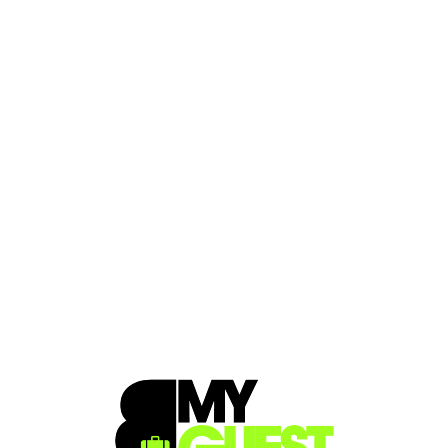
Loa
din
g...