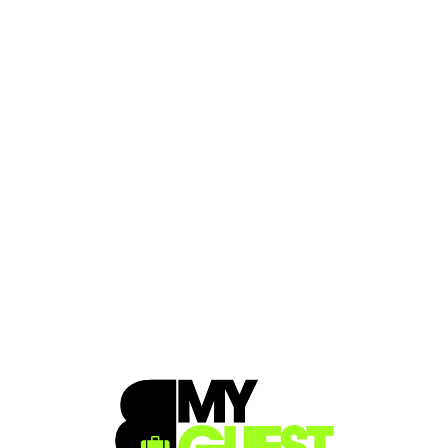
Loa
din
g...