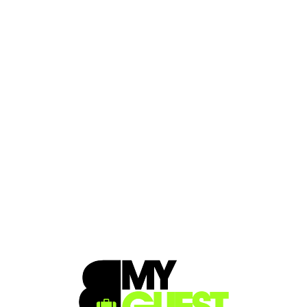
Loa
din
g...