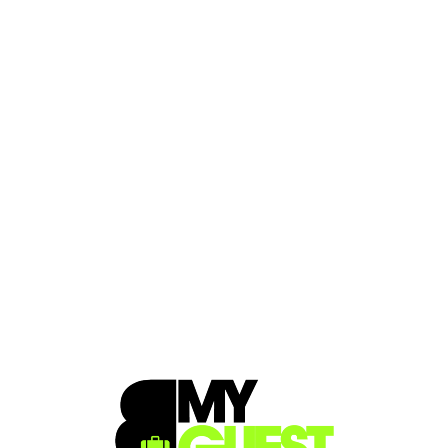
Loa
din
g...