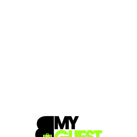
Loa
din
g...