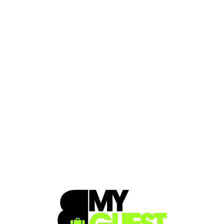
Loa
din
g...