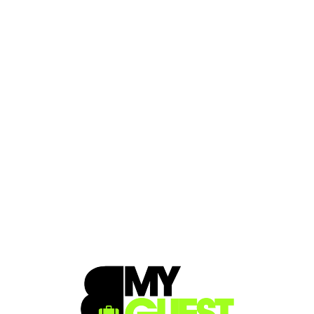
Loa
din
g...