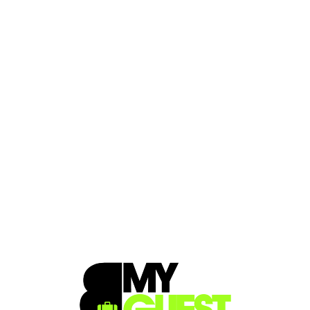
Loa
din
g...