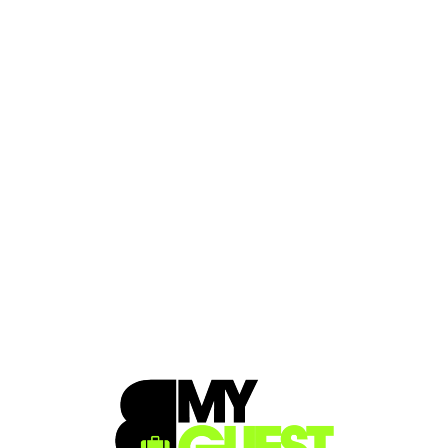
Loa
din
g...