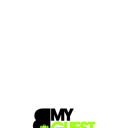
Loa
din
g...