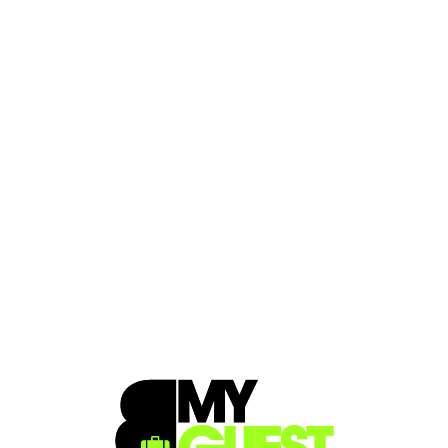
Loa
din
g...