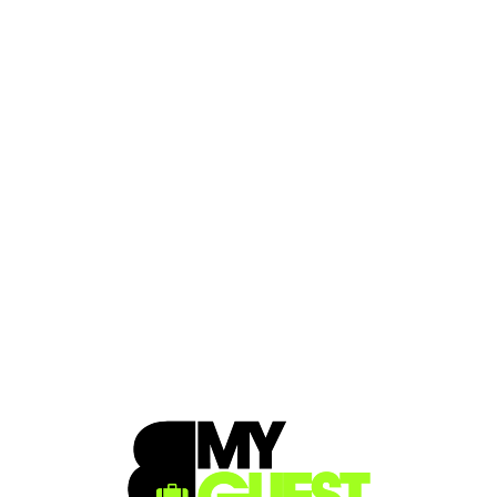
Loa
din
g...