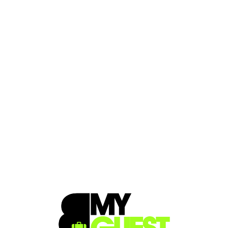
Loa
din
g...