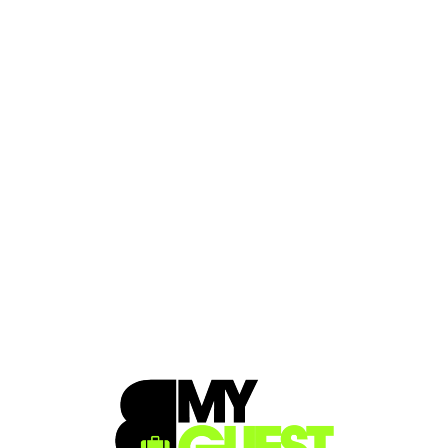
Loa
din
g...