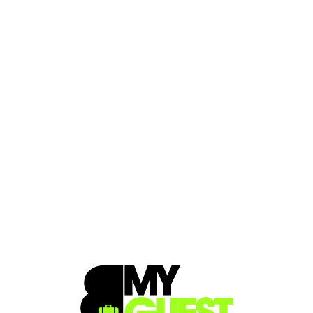
Loa
din
g...