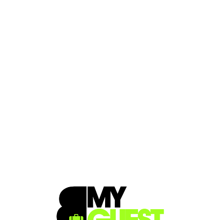
Loa
din
g...