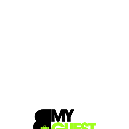
Loa
din
g...