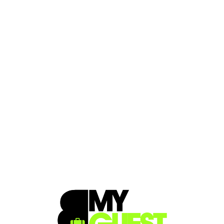
Loa
din
g...