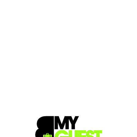
Loa
din
g...