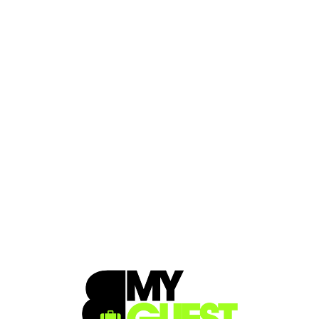
Loa
din
g...