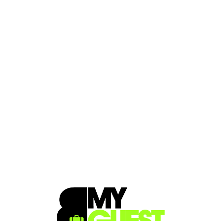
Loa
din
g...