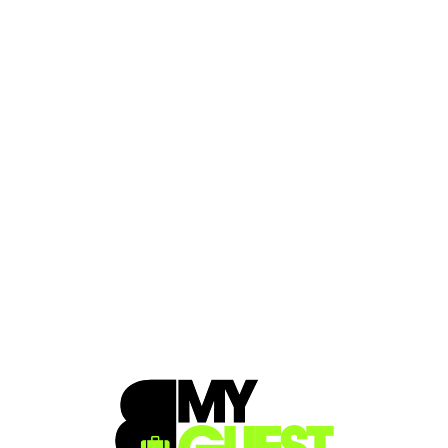
Loa
din
g...