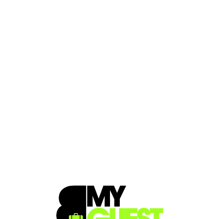
Loa
din
g...