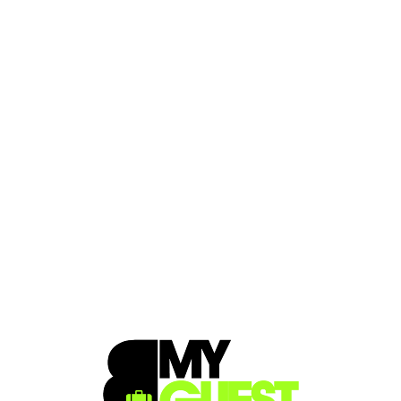
Loa
din
g...