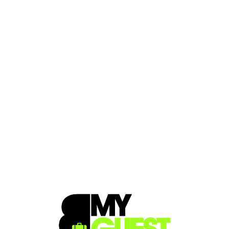
Loa
din
g...