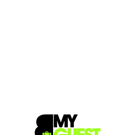
Loa
din
g...