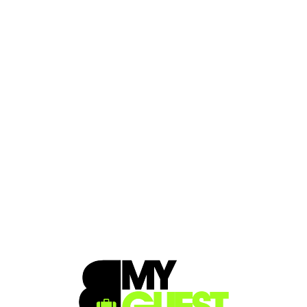
Loa
din
g...