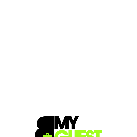
Loa
din
g...