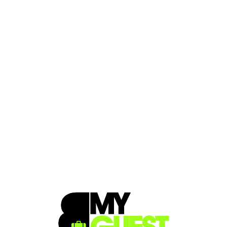
Loa
din
g...