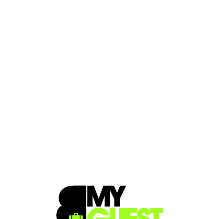
Loa
din
g...