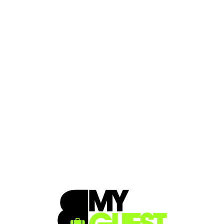
Loa
din
g...