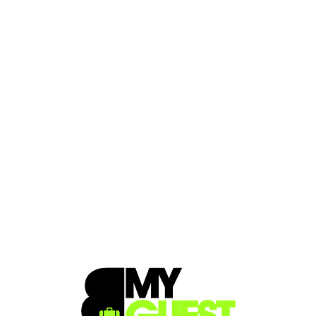
Loa
din
g...