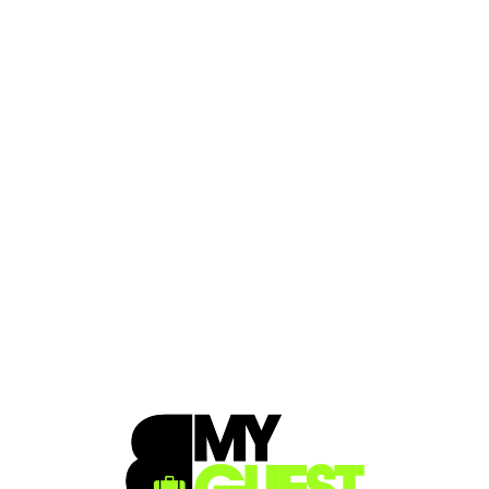
Loa
din
g...