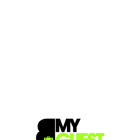
Loa
din
g...