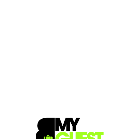
Loa
din
g...