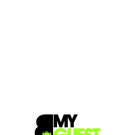
Loa
din
g...