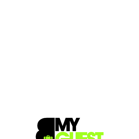
Loa
din
g...