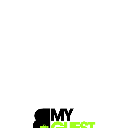
Loa
din
g...