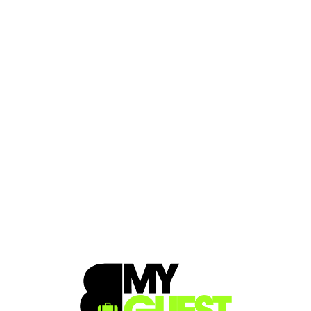
Loa
din
g...