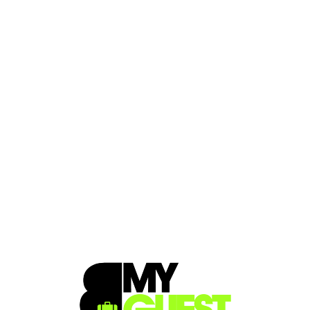
Loa
din
g...