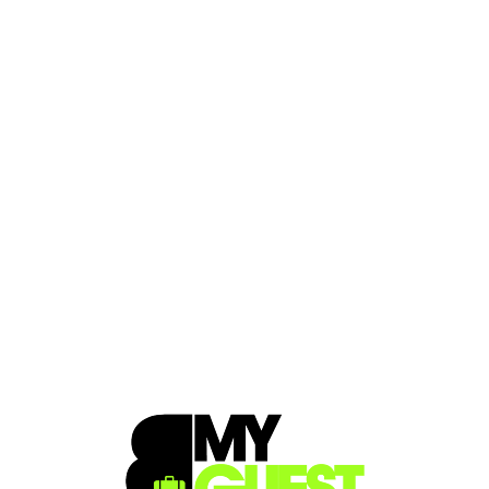
Loa
din
g...