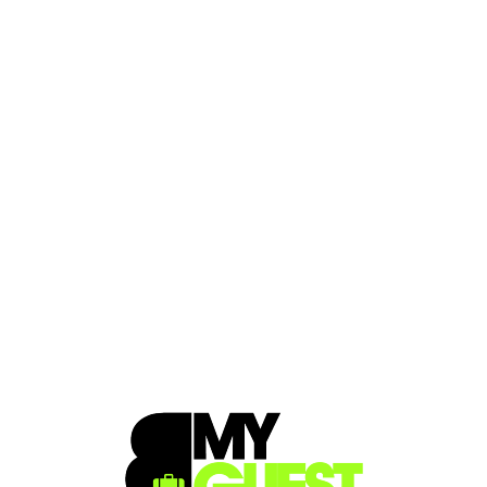
Loa
din
g...