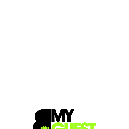
Loa
din
g...