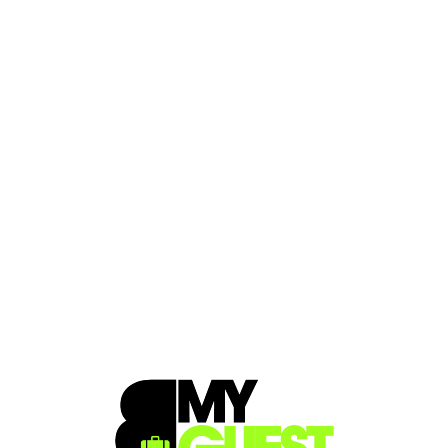
Loa
din
g...