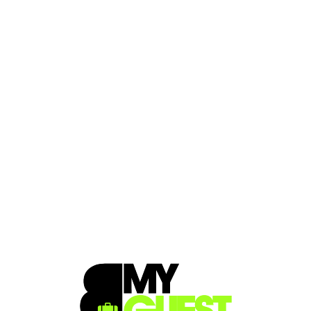
Loa
din
g...