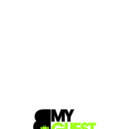
Loa
din
g...