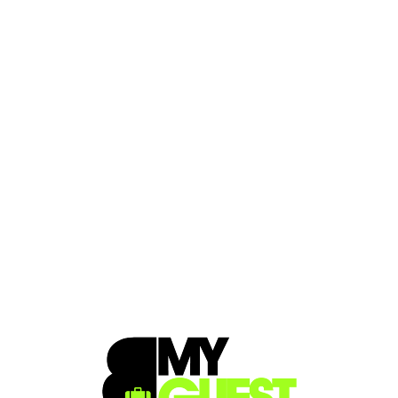
Loa
din
g...