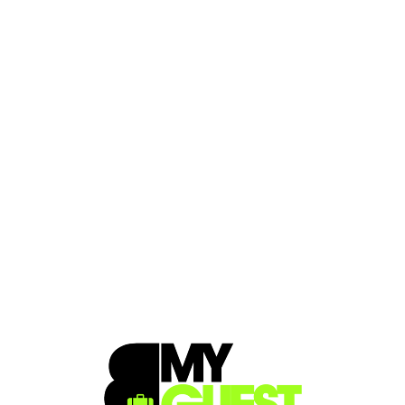
Loa
din
g...