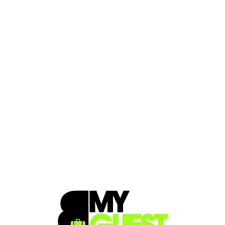
Loa
din
g...