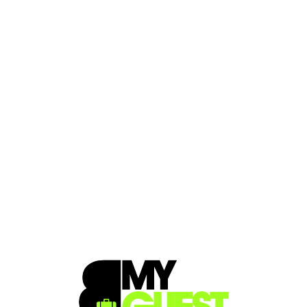
Loa
din
g...